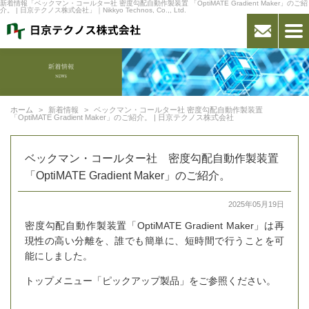
新着情報「ベックマン・コールター社 密度勾配自動作製装置 「OptiMATE Gradient Maker」のご紹
介。 | 日京テクノス株式会社」｜Nikkyo Technos, Co.,, Ltd.
ホーム
新着情報
ベックマン・コールター社 密度勾配自動作製装置
「OptiMATE Gradient Maker」のご紹介。 | 日京テクノス株式会社
ベックマン・コールター社 密度勾配自動作製装置
「OptiMATE Gradient Maker」のご紹介。
2025年05月19日
密度勾配自動作製装置「OptiMATE Gradient Maker」は再
現性の高い分離を、誰でも簡単に、短時間で行うことを可
能にしました。
トップメニュー「ピックアップ製品」をご参照ください。