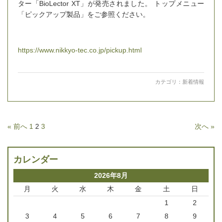
ター「BioLector XT」が発売されました。 トップメニュー
「ピックアップ製品」をご参照ください。
https://www.nikkyo-tec.co.jp/pickup.html
カテゴリ：
新着情報
« 前へ
1
2
3
次へ »
カレンダー
2026年8月
月
火
水
木
金
土
日
1
2
3
4
5
6
7
8
9