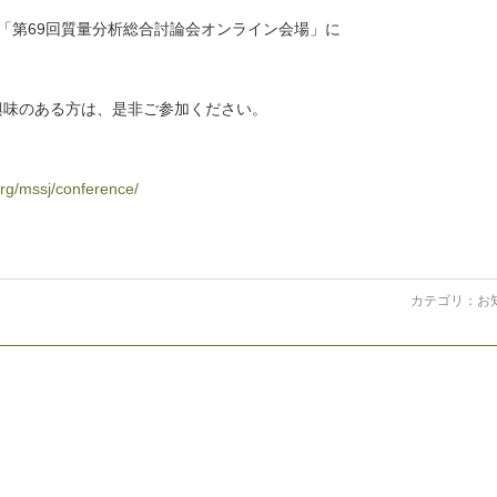
催される「第69回質量分析総合討論会オンライン会場」に
興味のある方は、是非ご参加ください。
org/mssj/conference/
カテゴリ：
お